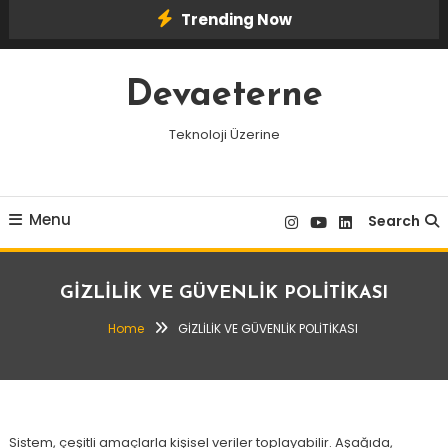
Skip
Trending Now
To
Content
Devaeterne
Teknoloji Üzerine
Menu
Search
GİZLİLİK VE GÜVENLİK POLİTİKASI
Home
GİZLİLİK VE GÜVENLİK POLİTİKASI
Sistem, çeşitli amaçlarla kişisel veriler toplayabilir. Aşağıda,