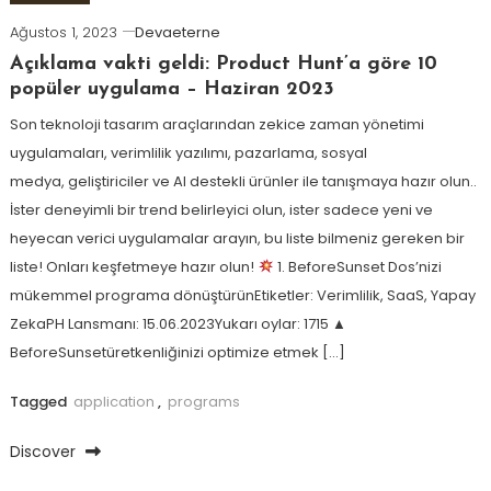
Ağustos 1, 2023
Devaeterne
Açıklama vakti geldi: Product Hunt’a göre 10
popüler uygulama – Haziran 2023
Son teknoloji tasarım araçlarından zekice zaman yönetimi
uygulamaları, verimlilik yazılımı, pazarlama, sosyal
medya, geliştiriciler ve AI destekli ürünler ile tanışmaya hazır olun..
İster deneyimli bir trend belirleyici olun, ister sadece yeni ve
heyecan verici uygulamalar arayın, bu liste bilmeniz gereken bir
liste! Onları keşfetmeye hazır olun!
1. BeforeSunset Dos’nizi
mükemmel programa dönüştürünEtiketler: Verimlilik, SaaS, Yapay
ZekaPH Lansmanı: 15.06.2023Yukarı oylar: 1715 ▲
BeforeSunsetüretkenliğinizi optimize etmek […]
Tagged
application
,
programs
Discover