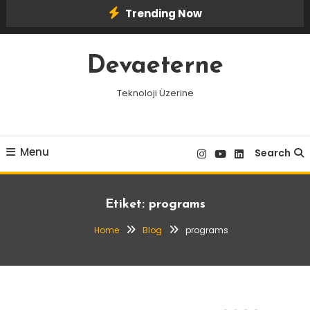
Skip
Trending Now
To
Content
Devaeterne
Teknoloji Üzerine
Menu
Search
Etiket:
programs
Home
Blog
programs