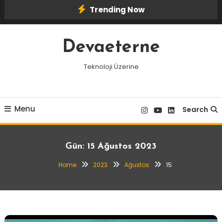
Skip
Trending Now
To
Content
Devaeterne
Teknoloji Üzerine
Menu
Search
Gün:
15 Ağustos 2023
Home
2023
Ağustos
15