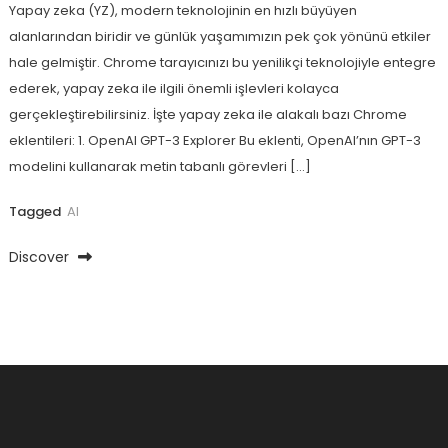
Yapay zeka (YZ), modern teknolojinin en hızlı büyüyen
alanlarından biridir ve günlük yaşamımızın pek çok yönünü etkiler
hale gelmiştir. Chrome tarayıcınızı bu yenilikçi teknolojiyle entegre
ederek, yapay zeka ile ilgili önemli işlevleri kolayca
gerçekleştirebilirsiniz. İşte yapay zeka ile alakalı bazı Chrome
eklentileri: 1. OpenAI GPT-3 Explorer Bu eklenti, OpenAI’nın GPT-3
modelini kullanarak metin tabanlı görevleri […]
Tagged
AI
Discover